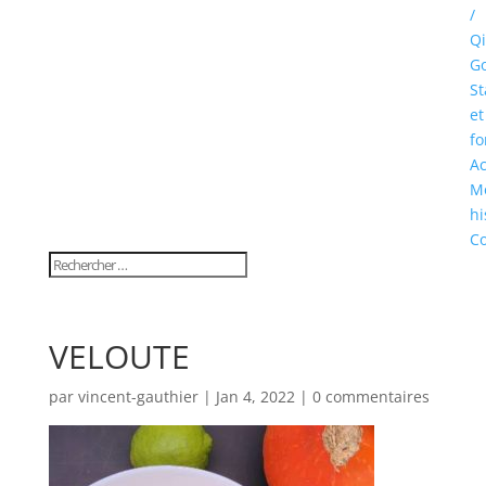
/
Qi
Go
St
et
fo
Ac
M
hi
Co
VELOUTE
par
vincent-gauthier
|
Jan 4, 2022
|
0 commentaires