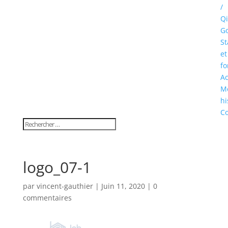
/
Qi
Go
St
et
fo
Ac
M
hi
Co
logo_07-1
par
vincent-gauthier
|
Juin 11, 2020
|
0
commentaires