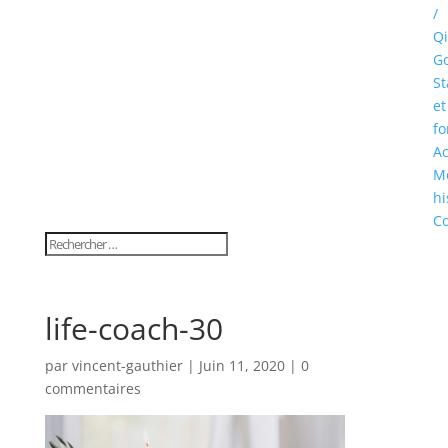
/
Qi
Go
St
et
fo
Ac
M
hi
Co
life-coach-30
par
vincent-gauthier
|
Juin 11, 2020
|
0
commentaires